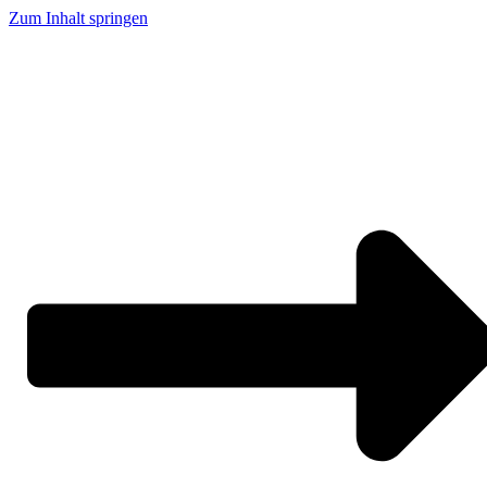
Zum Inhalt springen
Claude in der Praxis: 5 Dinge, die Du in PR und Kommunikation ab morgen
anders machst.
29.09.2026