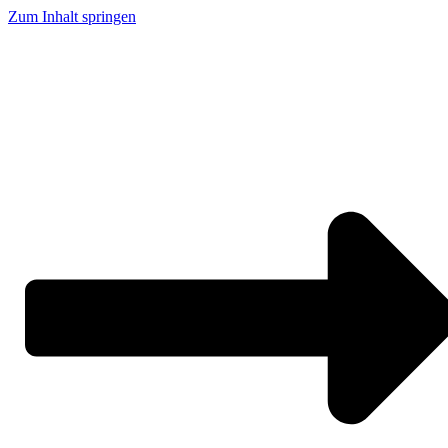
Zum Inhalt springen
Claude in der Praxis: 5 Dinge, die Du in PR und Kommunikation ab morgen
anders machst.
29.09.2026